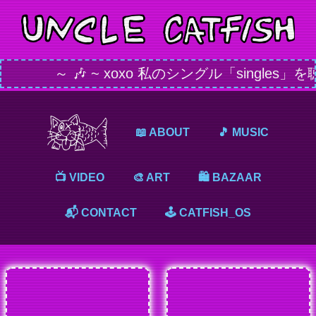
～ 🎶 ~ xoxo 私のシングル「singles」を
📖 ABOUT
🎵 MUSIC
📺 VIDEO
🎨 ART
🛍️ BAZAAR
📬 CONTACT
🕹️ CATFISH_OS