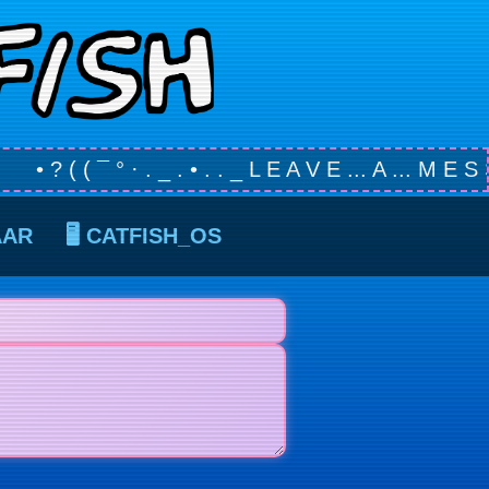
• ? ( ( ¯ ° · . _ . • . . _ L E A V E ... A ... M E S S A 
AAR
🖥️ CATFISH_OS