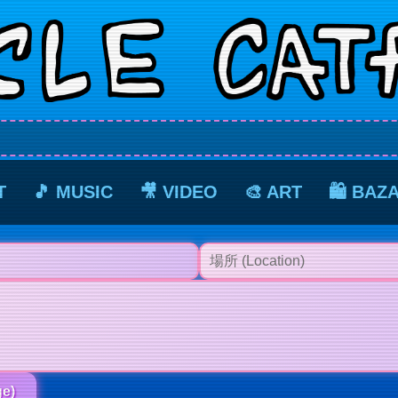
T
🎵 MUSIC
🎥 VIDEO
🎨 ART
🛍️ BAZ
e)